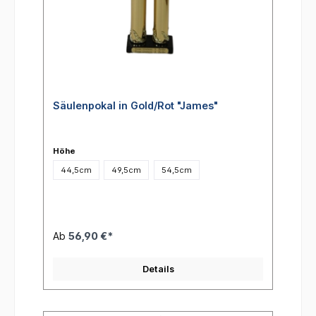
Säulenpokal in Gold/Rot "James"
Höhe
44,5cm
49,5cm
54,5cm
Ab
56,90 €*
Details