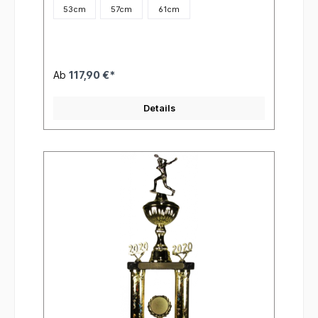
53cm
57cm
61cm
Ab
117,90 €*
Details