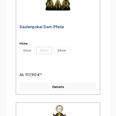
Säulenpokal Dart-Pfeile
Höhe
51cm
55cm
59cm
(Diese Option ist zurzeit nicht verfügbar.)
Ab
117,90 €*
Details