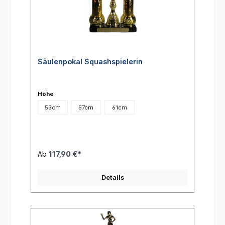
Säulenpokal Squashspielerin
Höhe
53cm
57cm
61cm
Ab
117,90 €*
Details