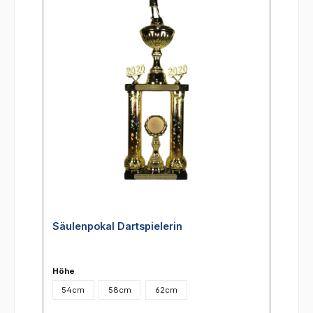
Säulenpokal Dartspielerin
Höhe
54cm
58cm
62cm