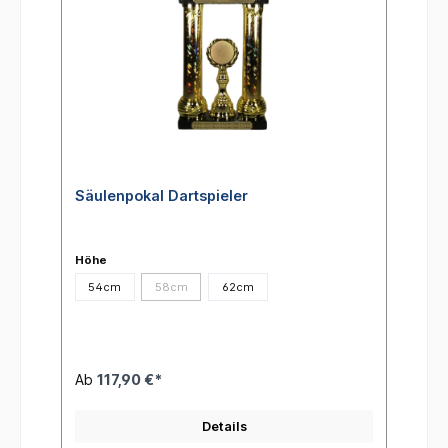
Säulenpokal Dartspieler
Höhe
54cm
58cm
62cm
(Diese Option ist zurzeit nicht verfügbar.)
Ab
117,90 €*
Details