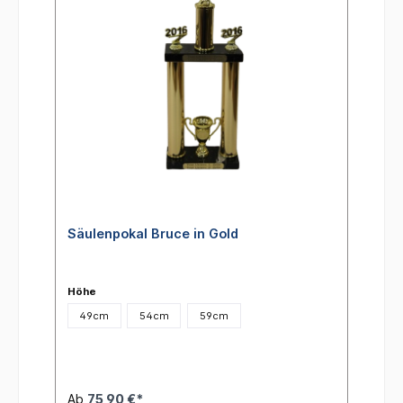
Säulenpokal Bruce in Gold
Höhe
49cm
54cm
59cm
Ab
75,90 €*