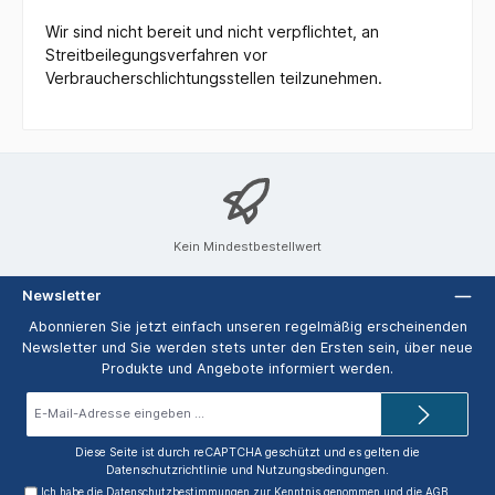
Wir sind nicht bereit und nicht verpflichtet, an
Streitbeilegungsverfahren vor
Verbraucherschlichtungsstellen teilzunehmen.
Kein Mindestbestellwert
Newsletter
Abonnieren Sie jetzt einfach unseren regelmäßig erscheinenden
Newsletter und Sie werden stets unter den Ersten sein, über neue
Produkte und Angebote informiert werden.
E-
Mail-
Adresse*
Diese Seite ist durch reCAPTCHA geschützt und es gelten die
Datenschutzrichtlinie
und
Nutzungsbedingungen
.
Ich habe die
Datenschutzbestimmungen
zur Kenntnis genommen und die
AGB