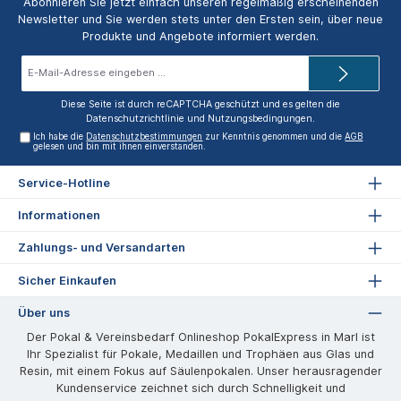
Abonnieren Sie jetzt einfach unseren regelmäßig erscheinenden
Newsletter und Sie werden stets unter den Ersten sein, über neue
Produkte und Angebote informiert werden.
E-
Mail-
Adresse*
Diese Seite ist durch reCAPTCHA geschützt und es gelten die
Datenschutzrichtlinie
und
Nutzungsbedingungen
.
Ich habe die
Datenschutzbestimmungen
zur Kenntnis genommen und die
AGB
gelesen und bin mit ihnen einverstanden.
Service-Hotline
Informationen
Zahlungs- und Versandarten
Sicher Einkaufen
Über uns
Der Pokal & Vereinsbedarf Onlineshop PokalExpress in Marl ist
Ihr Spezialist für Pokale, Medaillen und Trophäen aus Glas und
Resin, mit einem Fokus auf Säulenpokalen. Unser herausragender
Kundenservice zeichnet sich durch Schnelligkeit und