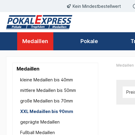
Kein Mindestbestellwert
springen
Zur Hauptnavigation springen
Medaillen
Pokale
T
Medaillen
Medaillen
kleine Medaillen bis 40mm
mittlere Medaillen bis 50mm
Pre
große Medaillen bis 70mm
XXL Medaillen bis 90mm
geprägte Medaillen
Fußball Medaillen