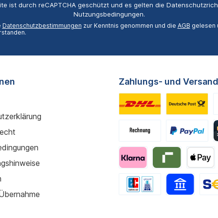
ite ist durch reCAPTCHA geschützt und es gelten die
Datenschutzricht
Nutzungsbedingungen
.
e
Datenschutzbestimmungen
zur Kenntnis genommen und die
AGB
gelesen u
rstanden.
onen
Zahlungs- und Versand
tzerklärung
recht
edingungen
gshinweise
m
 Übernahme