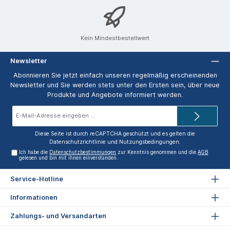
Kein Mindestbestellwert
Newsletter
Abonnieren Sie jetzt einfach unseren regelmäßig erscheinenden
Newsletter und Sie werden stets unter den Ersten sein, über neue
Produkte und Angebote informiert werden.
E-
Mail-
Adresse*
Diese Seite ist durch reCAPTCHA geschützt und es gelten die
Datenschutzrichtlinie
und
Nutzungsbedingungen
.
Ich habe die
Datenschutzbestimmungen
zur Kenntnis genommen und die
AGB
gelesen und bin mit ihnen einverstanden.
Service-Hotline
Informationen
Zahlungs- und Versandarten