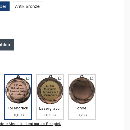
lber
Antik Bronze
ählen
Foliendruck
ohne
Lasergravur
+ 0,00 €
-0,25 €
+ 0,50 €
dete Medaille dient nur als Beispiel.