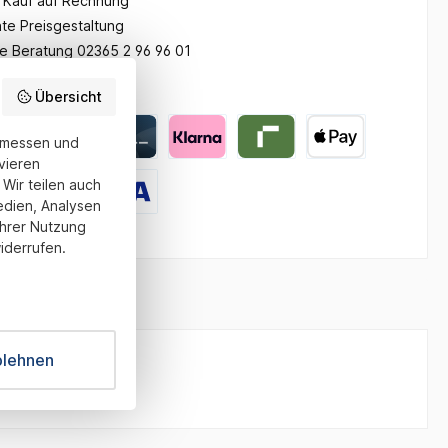
Kauf auf Rechnung
te Preisgestaltung
he Beratung 02365 2 96 96 01
gsarten:
Übersicht
u messen und
vieren
Wir teilen auch
edien, Analysen
Ihrer Nutzung
iderrufen.
blehnen
"