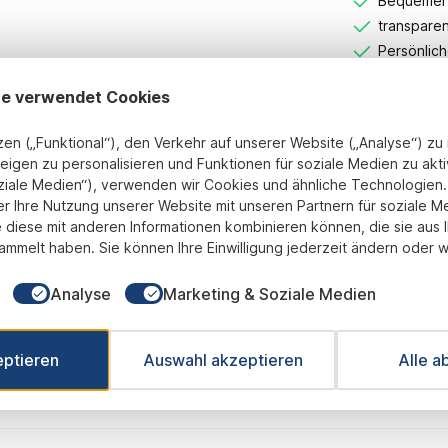
Bequemer 
transparen
Persönlic
te verwendet Cookies
Unsere Zahlun
zen („Funktional“), den Verkehr auf unserer Website („Analyse“) z
eigen zu personalisieren und Funktionen für soziale Medien zu akti
ziale Medien“), verwenden wir Cookies und ähnliche Technologien. 
er Ihre Nutzung unserer Website mit unseren Partnern für soziale M
 diese mit anderen Informationen kombinieren können, die sie aus 
ammelt haben. Sie können Ihre Einwilligung jederzeit ändern oder w
Analyse
Marketing & Soziale Medien
eptieren
Auswahl akzeptieren
Alle a
le Fußball 50mm - Farbe: Silber