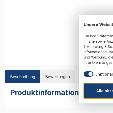
Unsere Websi
Um Ihre Präferen
Inhalte sowie Anz
(„Marketing & So
Informationen üb
und Werbung, die
ihrer Dienste ges
Funktional
Beschreibung
Bewertungen
Alle akz
Produktinformationen "Medail