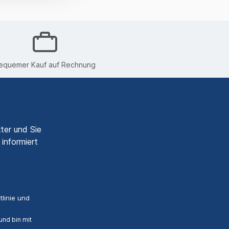
equemer Kauf auf Rechnung
ter und Sie
informiert
linie
und
nd bin mit