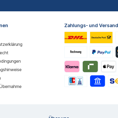
onen
Zahlungs- und Versand
tzerklärung
recht
edingungen
gshinweise
m
 Übernahme