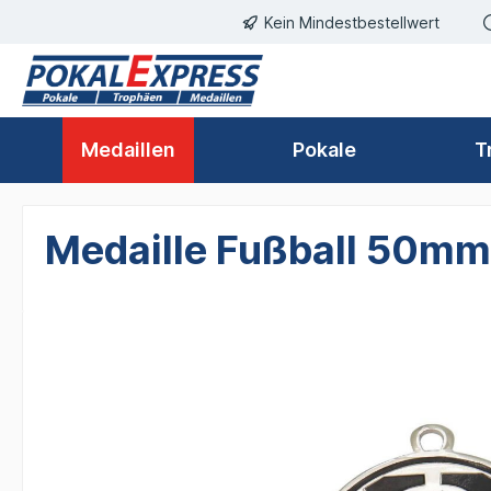
Einwilligungsdialog geöffnet
Kein Mindestbestellwert
springen
Zur Hauptnavigation springen
Medaillen
Pokale
T
Medaille Fußball 50mm 
Bildergalerie überspringen