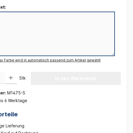
xt:
gs Farbe wird in automatisch passend zum Artikel gewählt
 Gib den gewünschten Wert ein oder benutze die Schaltflächen um die Anzah
Stk
In den Warenkorb
er:
M1475-S
is 6 Werktage
rteile
ge Lieferung