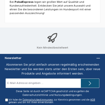
Bei
PokalExpress
legen wir großen Wert auf Qualität und
Kundenzufriedenheit. Entdecken Sie jetzt unsere Auswahl und
ehren Sie die besonderen Leistungen im Hundesport mit einer
passenden Auszeichnung!
Kein Mindestbestellwert
Newsletter
Abonnieren Sie jetzt einfach unseren regelmäßig erscheinenden
Newsletter und Sie werden stets unter den Ersten sein, über neue
Produkte und Angebote informiert werden.
E-
Mail-
Adresse*
Diese Seite ist durch reCAPTCHA geschützt und es gelten die
Datenschutzrichtlinie
und
Nutzungsbedingungen
.
Ich habe die
Datenschutzbestimmungen
zur Kenntnis genommen und die
AGB
gelesen und bin mit ihnen einverstanden.