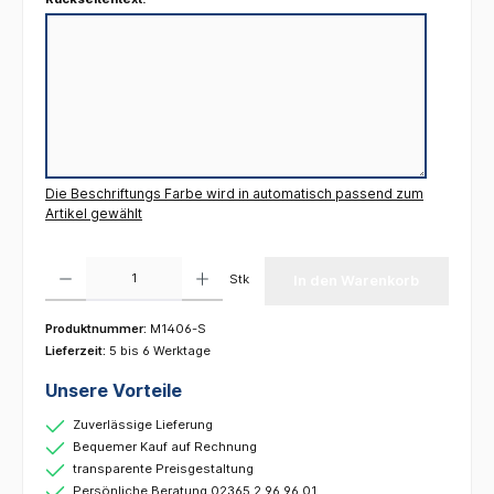
Die Beschriftungs Farbe wird in automatisch passend zum
Artikel gewählt
Produkt Anzahl: Gib den gewünschten Wert ein oder benutze die Schaltflächen um die 
Stk
In den Warenkorb
Produktnummer:
M1406-S
Lieferzeit:
5 bis 6 Werktage
Unsere Vorteile
Zuverlässige Lieferung
Bequemer Kauf auf Rechnung
transparente Preisgestaltung
Persönliche Beratung 02365 2 96 96 01