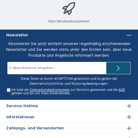
Kein Mindestbestellwert
Newsletter
Abonnieren Sie jetzt einfach unseren regelmäßig erscheinenden
Newsletter und Sie werden stets unter den Ersten sein, über neue
Produkte und Angebote informiert werden.
E-
Mail-
Adresse*
Diese Seite ist durch reCAPTCHA geschützt und es gelten die
Datenschutzrichtlinie
und
Nutzungsbedingungen
.
Ich habe die
Datenschutzbestimmungen
zur Kenntnis genommen und die
AGB
gelesen und bin mit ihnen einverstanden.
Service-Hotline
Informationen
Zahlungs- und Versandarten