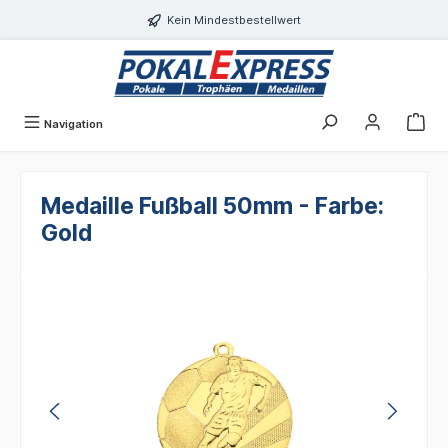
Einwilligungsdialog geöffnet
alt springen
Kein Mindestbestellwert
Navigation
Medaille Fußball 50mm - Farbe:
Gold
Bildergalerie überspringen