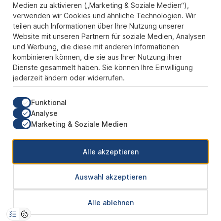
Sicher Einkaufen
Medien zu aktivieren („Marketing & Soziale Medien“),
verwenden wir Cookies und ähnliche Technologien. Wir
Über uns
teilen auch Informationen über Ihre Nutzung unserer
Der Pokal & Vereinsbedarf Onlineshop PokalExpress in Marl ist
Website mit unseren Partnern für soziale Medien, Analysen
Ihr Spezialist für Pokale, Medaillen und Trophäen aus Glas und
und Werbung, die diese mit anderen Informationen
Resin, mit einem Fokus auf Säulenpokalen. Unser herausragender
kombinieren können, die sie aus Ihrer Nutzung ihrer
Kundenservice zeichnet sich durch Schnelligkeit und
Dienste gesammelt haben. Sie können Ihre Einwilligung
Zuverlässigkeit aus, um jedem Anlass gerecht zu werden. Wir
jederzeit ändern oder widerrufen.
verstehen die Bedeutung jedes besonderen Moments und bieten
neben einer breiten Produktvielfalt einen Service, der Ihre
Erwartungen übertrifft. Ob online oder in unserem Showroom, bei
Funktional
PokalExpress erwartet Sie Qualität, die begeistert, und ein
Analyse
Kundenerlebnis, das überzeugt.
Marketing & Soziale Medien
Unsere Communities
Alle akzeptieren
Auswahl akzeptieren
* Alle Preise inkl. gesetzl. Mehrwertsteuer zzgl.
Versandkosten
und ggf.
Alle ablehnen
Nachnahmegebühren, wenn nicht anders angegeben.
© 2026 PokalExpress - Alle Rechte vorbehalten. Theme by
ThemeWare®