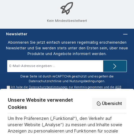
Kein Mindestbestellwert
Newsletter
Abonnieren Sie jetzt einfach unseren regelmäßig erscheinenden
Newsletter und Sie werden stets unter den Ersten sein, über neue
Produkte und Angebote informiert werden.
E-
Mail-
Adresse*
Diese Seite ist durch reCAPTCHA geschützt und es gelten die
Datenschutzrichtlinie
und
Nutzungsbedingungen
.
Ich habe die
Datenschutzbestimmungen
zur Kenntnis genommen und die
AGB
gelesen und bin mit ihnen einverstanden.
Unsere Website verwendet
Service-Hotline
Übersicht
Cookies
Informationen
Um Ihre Präferenzen („Funktional“), den Verkehr auf
Zahlungs- und Versandarten
unserer Website („Analyse“) zu messen und Inhalte sowie
Anzeigen zu personalisieren und Funktionen für soziale