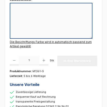
Die Beschriftungs Farbe wird in automatisch passend zum
Artikel gewählt
Produkt Anzahl: Gib den gewünschten Wert ein oder benutze die Schaltflächen um die 
Stk
In den Warenkorb
Produktnummer:
M1361-G
Lieferzeit:
5 bis 6 Werktage
Unsere Vorteile
Zuverlässige Lieferung
Bequemer Kauf auf Rechnung
transparente Preisgestaltung
Persönliche Beratung 02365 2 96 96 01