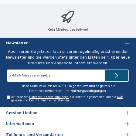
Kein Mindestbestellwert
Newsletter
Abonnieren Sie jetzt einfach unseren regelmäßig erscheinenden
Newsletter und Sie werden stets unter den Ersten sein, über neue
Produkte und Angebote informiert werden.
E-
Mail-
Adresse*
Diese Seite ist durch reCAPTCHA geschützt und es gelten die
Datenschutzrichtlinie
und
Nutzungsbedingungen
.
Ich habe die
Datenschutzbestimmungen
zur Kenntnis genommen und die
AGB
gelesen und bin mit ihnen einverstanden.
Service-Hotline
Informationen
Zahlungs- und Versandarten