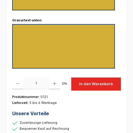
Gravurtext unten:
Produkt Anzahl: Gib den gewünschten Wert ein oder benutze die Schaltflächen um die 
Stk
In den Warenkorb
Produktnummer:
S121
Lieferzeit:
5 bis 6 Werktage
Unsere Vorteile
Zuverlässige Lieferung
Bequemer Kauf auf Rechnung