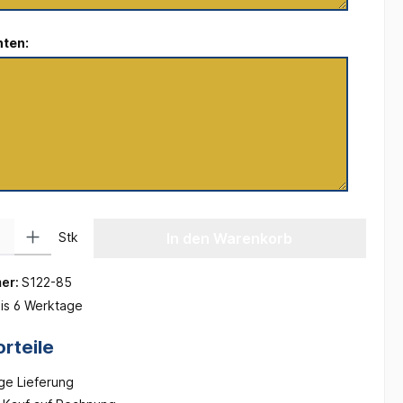
nten:
 Gib den gewünschten Wert ein oder benutze die Schaltflächen um die Anzah
Stk
In den Warenkorb
er:
S122-85
is 6 Werktage
rteile
ge Lieferung