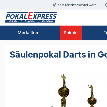
Kein Mindestbestellwert
springen
Zur Hauptnavigation springen
Medaillen
Pokale
T
Säulenpokal Darts in G
Bildergalerie überspringen