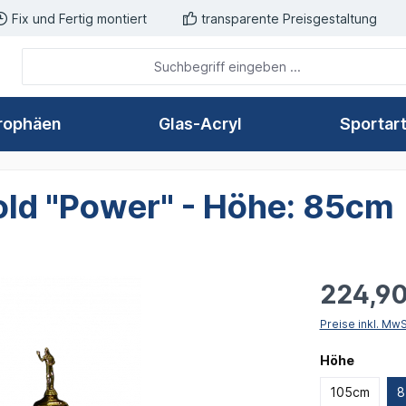
Fix und Fertig montiert
transparente Preisgestaltung
rophäen
Glas-Acryl
Sportar
old "Power" - Höhe: 85cm
224,90
Preise inkl. Mw
auswäh
Höhe
105cm
8