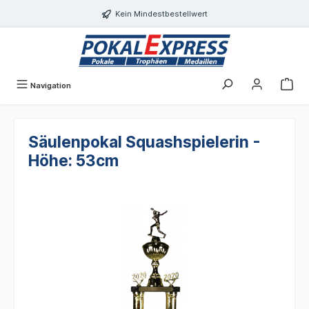
alt springen
Kein Mindestbestellwert
Navigation
Säulenpokal Squashspielerin -
Höhe: 53cm
Bildergalerie überspringen