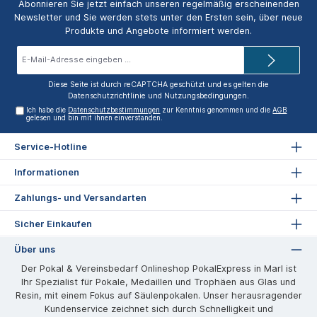
Abonnieren Sie jetzt einfach unseren regelmäßig erscheinenden
Newsletter und Sie werden stets unter den Ersten sein, über neue
Produkte und Angebote informiert werden.
E-
Mail-
Adresse*
Diese Seite ist durch reCAPTCHA geschützt und es gelten die
Datenschutzrichtlinie
und
Nutzungsbedingungen
.
Ich habe die
Datenschutzbestimmungen
zur Kenntnis genommen und die
AGB
gelesen und bin mit ihnen einverstanden.
Service-Hotline
Informationen
Zahlungs- und Versandarten
Sicher Einkaufen
Über uns
Der Pokal & Vereinsbedarf Onlineshop PokalExpress in Marl ist
Ihr Spezialist für Pokale, Medaillen und Trophäen aus Glas und
Resin, mit einem Fokus auf Säulenpokalen. Unser herausragender
Kundenservice zeichnet sich durch Schnelligkeit und