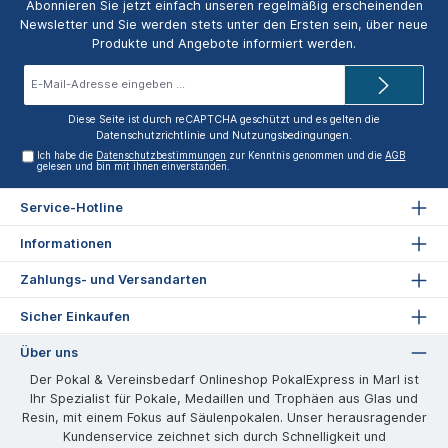
Abonnieren Sie jetzt einfach unseren regelmäßig erscheinenden
Newsletter und Sie werden stets unter den Ersten sein, über neue
Produkte und Angebote informiert werden.
E-
Mail-
Adresse*
Diese Seite ist durch reCAPTCHA geschützt und es gelten die
Datenschutzrichtlinie
und
Nutzungsbedingungen
.
Ich habe die
Datenschutzbestimmungen
zur Kenntnis genommen und die
AGB
gelesen und bin mit ihnen einverstanden.
Service-Hotline
Informationen
Zahlungs- und Versandarten
Sicher Einkaufen
Über uns
Der Pokal & Vereinsbedarf Onlineshop PokalExpress in Marl ist
Ihr Spezialist für Pokale, Medaillen und Trophäen aus Glas und
Resin, mit einem Fokus auf Säulenpokalen. Unser herausragender
Kundenservice zeichnet sich durch Schnelligkeit und