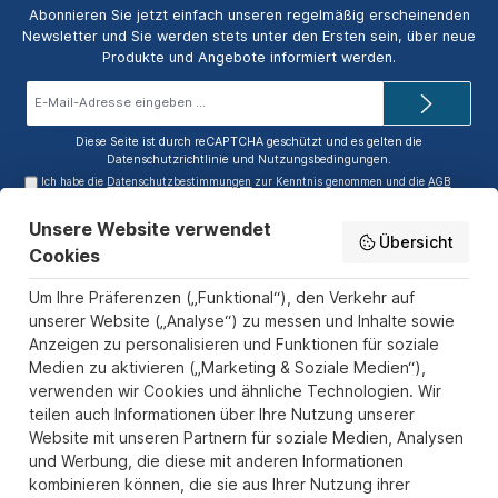
Abonnieren Sie jetzt einfach unseren regelmäßig erscheinenden
Newsletter und Sie werden stets unter den Ersten sein, über neue
Produkte und Angebote informiert werden.
E-
Mail-
Adresse*
Diese Seite ist durch reCAPTCHA geschützt und es gelten die
Datenschutzrichtlinie
und
Nutzungsbedingungen
.
Ich habe die
Datenschutzbestimmungen
zur Kenntnis genommen und die
AGB
gelesen und bin mit ihnen einverstanden.
Unsere Website verwendet
Service-Hotline
Übersicht
Cookies
Informationen
Um Ihre Präferenzen („Funktional“), den Verkehr auf
Zahlungs- und Versandarten
unserer Website („Analyse“) zu messen und Inhalte sowie
Anzeigen zu personalisieren und Funktionen für soziale
Sicher Einkaufen
Medien zu aktivieren („Marketing & Soziale Medien“),
verwenden wir Cookies und ähnliche Technologien. Wir
Über uns
teilen auch Informationen über Ihre Nutzung unserer
Der Pokal & Vereinsbedarf Onlineshop PokalExpress in Marl ist
Website mit unseren Partnern für soziale Medien, Analysen
Ihr Spezialist für Pokale, Medaillen und Trophäen aus Glas und
und Werbung, die diese mit anderen Informationen
Resin, mit einem Fokus auf Säulenpokalen. Unser herausragender
kombinieren können, die sie aus Ihrer Nutzung ihrer
Kundenservice zeichnet sich durch Schnelligkeit und