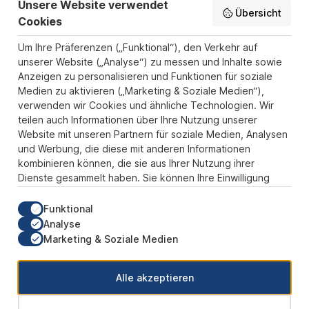
Unsere Website verwendet
Übersicht
Informationen
Cookies
Zahlungs- und Versandarten
Um Ihre Präferenzen („Funktional“), den Verkehr auf
unserer Website („Analyse“) zu messen und Inhalte sowie
Sicher Einkaufen
Anzeigen zu personalisieren und Funktionen für soziale
Medien zu aktivieren („Marketing & Soziale Medien“),
Über uns
verwenden wir Cookies und ähnliche Technologien. Wir
Der Pokal & Vereinsbedarf Onlineshop PokalExpress in Marl ist
teilen auch Informationen über Ihre Nutzung unserer
Ihr Spezialist für Pokale, Medaillen und Trophäen aus Glas und
Website mit unseren Partnern für soziale Medien, Analysen
Resin, mit einem Fokus auf Säulenpokalen. Unser herausragender
und Werbung, die diese mit anderen Informationen
Kundenservice zeichnet sich durch Schnelligkeit und
kombinieren können, die sie aus Ihrer Nutzung ihrer
Zuverlässigkeit aus, um jedem Anlass gerecht zu werden. Wir
Dienste gesammelt haben. Sie können Ihre Einwilligung
verstehen die Bedeutung jedes besonderen Moments und bieten
neben einer breiten Produktvielfalt einen Service, der Ihre
jederzeit ändern oder widerrufen.
Erwartungen übertrifft. Ob online oder in unserem Showroom, bei
Funktional
PokalExpress erwartet Sie Qualität, die begeistert, und ein
Analyse
Kundenerlebnis, das überzeugt.
Marketing & Soziale Medien
Unsere Communities
Alle akzeptieren