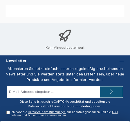
Kein Mindestbestellwert
Newsletter
Abonnieren Sie jetzt einfach unseren regelmäßig erscheinenden
Newsletter und Sie werden stets unter den Ersten sein, über neue
Produkte und Angebote informiert werden.
E-
Mail-
Adresse*
Diese Seite ist durch reCAPTCHA geschützt und es gelten die
Datenschutzrichtlinie
und
Nutzungsbedingungen
.
Ich habe die
Datenschutzbestimmungen
zur Kenntnis genommen und die
AGB
gelesen und bin mit ihnen einverstanden.
Service-Hotline