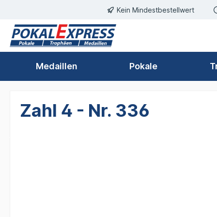
Kein Mindestbestellwert
springen
Zur Hauptnavigation springen
Medaillen
Pokale
T
Zahl 4 - Nr. 336
Bildergalerie überspringen