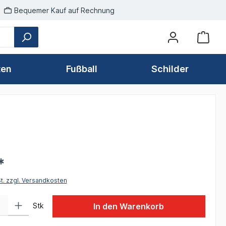
Bequemer Kauf auf Rechnung
ten
Fußball
Schilder
*
St. zzgl. Versandkosten
 Gib den gewünschten Wert ein oder benutze die Schaltflächen um die Anzah
Stk
In den Warenkorb