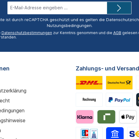
E-
Mail-
Adresse*
ite ist durch reCAPTCHA geschützt und es gelten die
Datenschutzricht
Nutzungsbedingungen
.
e
Datenschutzbestimmungen
zur Kenntnis genommen und die
AGB
gelesen u
rstanden.
onen
Zahlungs- und Versand
tzerklärung
recht
edingungen
gshinweise
m