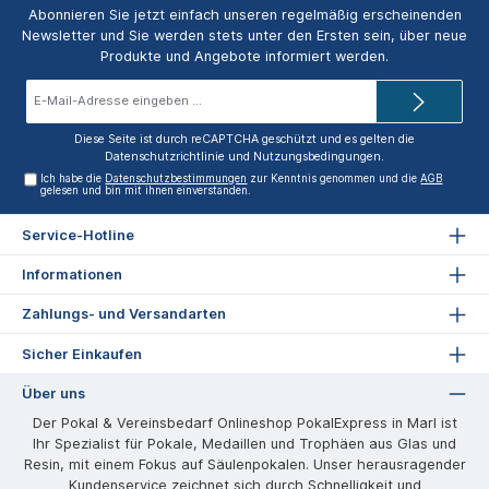
Abonnieren Sie jetzt einfach unseren regelmäßig erscheinenden
Newsletter und Sie werden stets unter den Ersten sein, über neue
Produkte und Angebote informiert werden.
E-
Mail-
Adresse*
Diese Seite ist durch reCAPTCHA geschützt und es gelten die
Datenschutzrichtlinie
und
Nutzungsbedingungen
.
Ich habe die
Datenschutzbestimmungen
zur Kenntnis genommen und die
AGB
gelesen und bin mit ihnen einverstanden.
Service-Hotline
Informationen
Zahlungs- und Versandarten
Sicher Einkaufen
Über uns
Der Pokal & Vereinsbedarf Onlineshop PokalExpress in Marl ist
Ihr Spezialist für Pokale, Medaillen und Trophäen aus Glas und
Resin, mit einem Fokus auf Säulenpokalen. Unser herausragender
Kundenservice zeichnet sich durch Schnelligkeit und