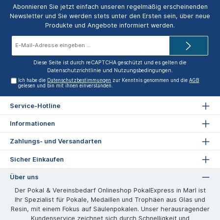
Abonnieren Sie jetzt einfach unseren regelmäßig erscheinenden
Newsletter und Sie werden stets unter den Ersten sein, über neue
Produkte und Angebote informiert werden.
E-
Mail-
Adresse*
Diese Seite ist durch reCAPTCHA geschützt und es gelten die
Datenschutzrichtlinie
und
Nutzungsbedingungen
.
Ich habe die
Datenschutzbestimmungen
zur Kenntnis genommen und die
AGB
gelesen und bin mit ihnen einverstanden.
Service-Hotline
Informationen
Zahlungs- und Versandarten
Sicher Einkaufen
Über uns
Der Pokal & Vereinsbedarf Onlineshop PokalExpress in Marl ist
Ihr Spezialist für Pokale, Medaillen und Trophäen aus Glas und
Resin, mit einem Fokus auf Säulenpokalen. Unser herausragender
Kundenservice zeichnet sich durch Schnelligkeit und