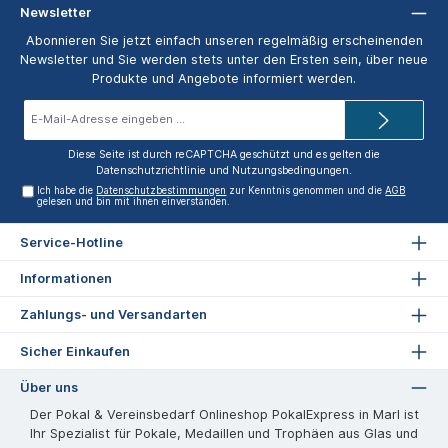
Newsletter
Abonnieren Sie jetzt einfach unseren regelmäßig erscheinenden
Newsletter und Sie werden stets unter den Ersten sein, über neue
Produkte und Angebote informiert werden.
E-
Mail-
Adresse*
Diese Seite ist durch reCAPTCHA geschützt und es gelten die
Datenschutzrichtlinie
und
Nutzungsbedingungen
.
Ich habe die
Datenschutzbestimmungen
zur Kenntnis genommen und die
AGB
gelesen und bin mit ihnen einverstanden.
Service-Hotline
Informationen
Zahlungs- und Versandarten
Sicher Einkaufen
Über uns
Der Pokal & Vereinsbedarf Onlineshop PokalExpress in Marl ist
Ihr Spezialist für Pokale, Medaillen und Trophäen aus Glas und