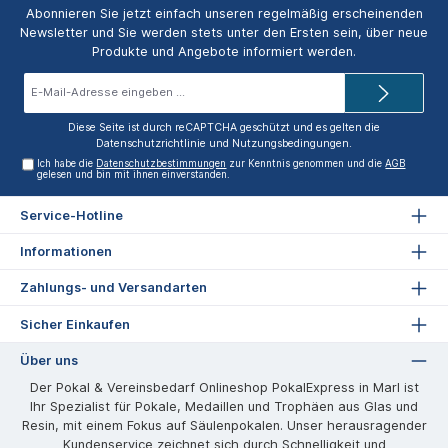
Abonnieren Sie jetzt einfach unseren regelmäßig erscheinenden
Newsletter und Sie werden stets unter den Ersten sein, über neue
Produkte und Angebote informiert werden.
E-
Mail-
Adresse*
Diese Seite ist durch reCAPTCHA geschützt und es gelten die
Datenschutzrichtlinie
und
Nutzungsbedingungen
.
Ich habe die
Datenschutzbestimmungen
zur Kenntnis genommen und die
AGB
gelesen und bin mit ihnen einverstanden.
Service-Hotline
Informationen
Zahlungs- und Versandarten
Sicher Einkaufen
Über uns
Der Pokal & Vereinsbedarf Onlineshop PokalExpress in Marl ist
Ihr Spezialist für Pokale, Medaillen und Trophäen aus Glas und
Resin, mit einem Fokus auf Säulenpokalen. Unser herausragender
Kundenservice zeichnet sich durch Schnelligkeit und