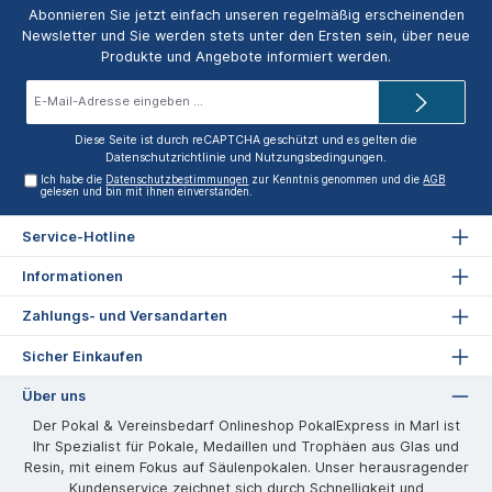
Abonnieren Sie jetzt einfach unseren regelmäßig erscheinenden
Newsletter und Sie werden stets unter den Ersten sein, über neue
Produkte und Angebote informiert werden.
E-
Mail-
Adresse*
Diese Seite ist durch reCAPTCHA geschützt und es gelten die
Datenschutzrichtlinie
und
Nutzungsbedingungen
.
Ich habe die
Datenschutzbestimmungen
zur Kenntnis genommen und die
AGB
gelesen und bin mit ihnen einverstanden.
Service-Hotline
Informationen
Zahlungs- und Versandarten
Sicher Einkaufen
Über uns
Der Pokal & Vereinsbedarf Onlineshop PokalExpress in Marl ist
Ihr Spezialist für Pokale, Medaillen und Trophäen aus Glas und
Resin, mit einem Fokus auf Säulenpokalen. Unser herausragender
Kundenservice zeichnet sich durch Schnelligkeit und