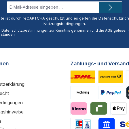
E-
Mail-
Adresse*
ite ist durch reCAPTCHA geschützt und es gelten die
Datenschutzricht
Nutzungsbedingungen
.
e
Datenschutzbestimmungen
zur Kenntnis genommen und die
AGB
gelesen u
rstanden.
onen
Zahlungs- und Versand
tzerklärung
recht
edingungen
gshinweise
m