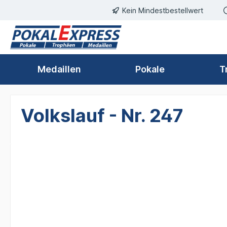
Kein Mindestbestellwert
springen
Zur Hauptnavigation springen
Medaillen
Pokale
T
Volkslauf - Nr. 247
Bildergalerie überspringen