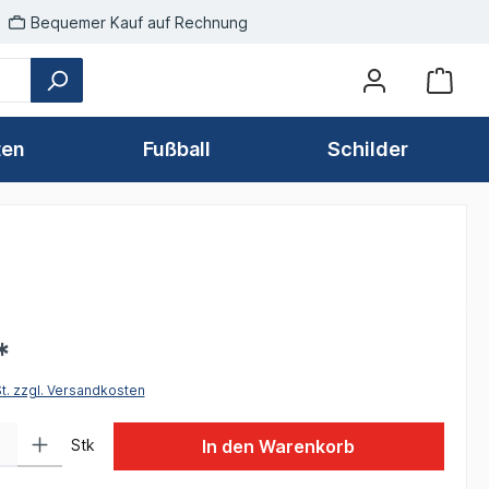
Bequemer Kauf auf Rechnung
ten
Fußball
Schilder
*
St. zzgl. Versandkosten
 Gib den gewünschten Wert ein oder benutze die Schaltflächen um die Anzah
Stk
In den Warenkorb