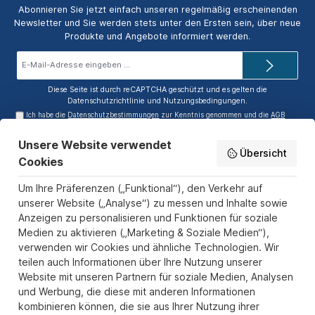
Abonnieren Sie jetzt einfach unseren regelmäßig erscheinenden
Newsletter und Sie werden stets unter den Ersten sein, über neue
Produkte und Angebote informiert werden.
E-
Mail-
Adresse*
Diese Seite ist durch reCAPTCHA geschützt und es gelten die
Datenschutzrichtlinie
und
Nutzungsbedingungen
.
Ich habe die
Datenschutzbestimmungen
zur Kenntnis genommen und die
AGB
gelesen und bin mit ihnen einverstanden.
Unsere Website verwendet
Service-Hotline
Übersicht
Cookies
Informationen
Um Ihre Präferenzen („Funktional“), den Verkehr auf
Zahlungs- und Versandarten
unserer Website („Analyse“) zu messen und Inhalte sowie
Anzeigen zu personalisieren und Funktionen für soziale
Sicher Einkaufen
Medien zu aktivieren („Marketing & Soziale Medien“),
verwenden wir Cookies und ähnliche Technologien. Wir
Über uns
teilen auch Informationen über Ihre Nutzung unserer
Der Pokal & Vereinsbedarf Onlineshop PokalExpress in Marl ist
Website mit unseren Partnern für soziale Medien, Analysen
Ihr Spezialist für Pokale, Medaillen und Trophäen aus Glas und
und Werbung, die diese mit anderen Informationen
Resin, mit einem Fokus auf Säulenpokalen. Unser herausragender
kombinieren können, die sie aus Ihrer Nutzung ihrer
Kundenservice zeichnet sich durch Schnelligkeit und