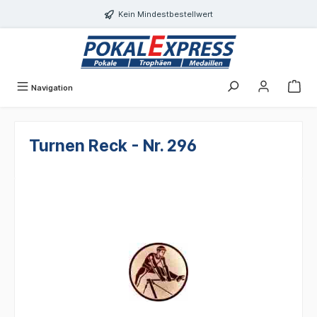
Einwilligungsdialog geöffnet
alt springen
Kein Mindestbestellwert
Navigation
Turnen Reck - Nr. 296
Bildergalerie überspringen