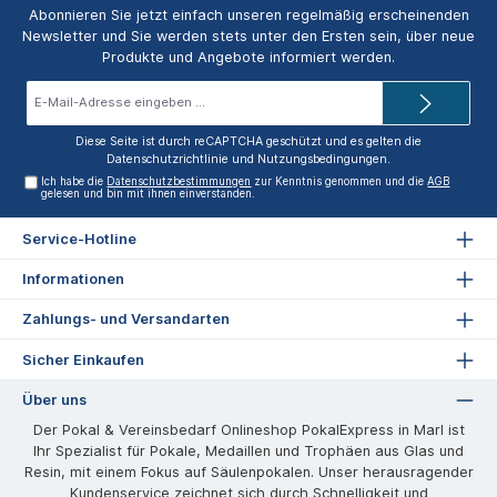
Abonnieren Sie jetzt einfach unseren regelmäßig erscheinenden
Newsletter und Sie werden stets unter den Ersten sein, über neue
Produkte und Angebote informiert werden.
E-
Mail-
Adresse*
Diese Seite ist durch reCAPTCHA geschützt und es gelten die
Datenschutzrichtlinie
und
Nutzungsbedingungen
.
Ich habe die
Datenschutzbestimmungen
zur Kenntnis genommen und die
AGB
gelesen und bin mit ihnen einverstanden.
Service-Hotline
Informationen
Zahlungs- und Versandarten
Sicher Einkaufen
Über uns
Der Pokal & Vereinsbedarf Onlineshop PokalExpress in Marl ist
Ihr Spezialist für Pokale, Medaillen und Trophäen aus Glas und
Resin, mit einem Fokus auf Säulenpokalen. Unser herausragender
Kundenservice zeichnet sich durch Schnelligkeit und