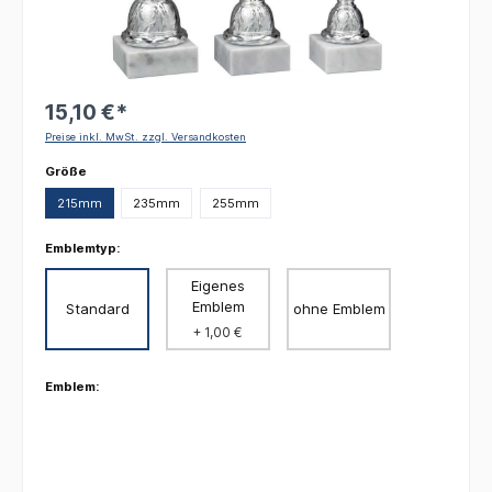
15,10 €*
Preise inkl. MwSt. zzgl. Versandkosten
auswählen
Größe
215mm
235mm
255mm
Emblemtyp:
Eigenes
Emblem
Standard
ohne Emblem
+ 1,00 €
Emblem: