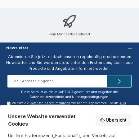
Kein Mindestbestellwert
Newsletter
Abonnieren Sie jetzt einfach unseren regelmäßig erscheinenden
Newsletter und Sie werden stets unter den Ersten sein, über neue
Produkte und Angebote informiert werden.
E-
Mail-
Adresse*
Diese Seite ist durch reCAPTCHA geschützt und es gelten die
Datenschutzrichtlinie
und
Nutzungsbedingungen
.
Ich habe die
Datenschutzbestimmungen
zur Kenntnis genommen und die
AGB
gelesen und bin mit ihnen einverstanden.
Unsere Website verwendet
Service-Hotline
Übersicht
Cookies
Informationen
Um Ihre Präferenzen („Funktional“), den Verkehr auf