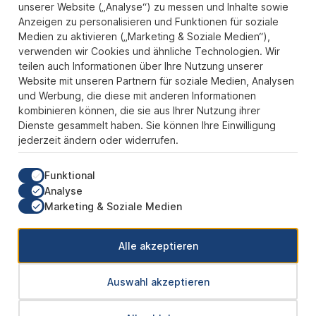
Zahlungs- und Versandarten
unserer Website („Analyse“) zu messen und Inhalte sowie
Anzeigen zu personalisieren und Funktionen für soziale
Sicher Einkaufen
Medien zu aktivieren („Marketing & Soziale Medien“),
verwenden wir Cookies und ähnliche Technologien. Wir
Über uns
teilen auch Informationen über Ihre Nutzung unserer
Der Pokal & Vereinsbedarf Onlineshop PokalExpress in Marl ist
Website mit unseren Partnern für soziale Medien, Analysen
Ihr Spezialist für Pokale, Medaillen und Trophäen aus Glas und
und Werbung, die diese mit anderen Informationen
Resin, mit einem Fokus auf Säulenpokalen. Unser herausragender
kombinieren können, die sie aus Ihrer Nutzung ihrer
Kundenservice zeichnet sich durch Schnelligkeit und
Dienste gesammelt haben. Sie können Ihre Einwilligung
Zuverlässigkeit aus, um jedem Anlass gerecht zu werden. Wir
jederzeit ändern oder widerrufen.
verstehen die Bedeutung jedes besonderen Moments und bieten
neben einer breiten Produktvielfalt einen Service, der Ihre
Erwartungen übertrifft. Ob online oder in unserem Showroom, bei
Funktional
PokalExpress erwartet Sie Qualität, die begeistert, und ein
Analyse
Kundenerlebnis, das überzeugt.
Marketing & Soziale Medien
Unsere Communities
Alle akzeptieren
Auswahl akzeptieren
* Alle Preise inkl. gesetzl. Mehrwertsteuer zzgl.
Versandkosten
und ggf.