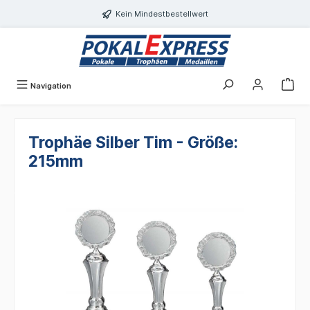
Einwilligungsdialog geöffnet
alt springen
Kein Mindestbestellwert
Navigation
Trophäe Silber Tim - Größe:
215mm
Bildergalerie überspringen