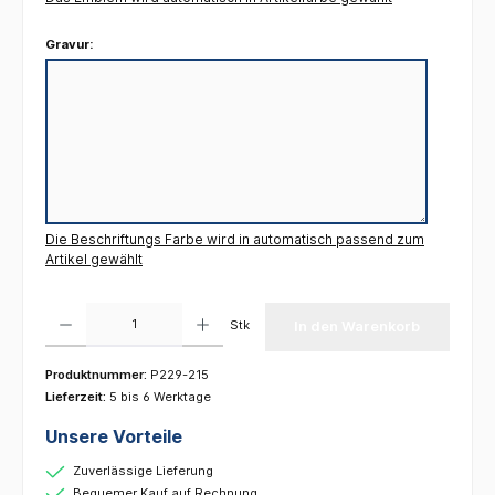
Gravur:
Die Beschriftungs Farbe wird in automatisch passend zum
Artikel gewählt
Produkt Anzahl: Gib den gewünschten Wert ein oder benutze die Schaltflächen um die 
Stk
In den Warenkorb
Produktnummer:
P229-215
Lieferzeit:
5 bis 6 Werktage
Unsere Vorteile
Zuverlässige Lieferung
Bequemer Kauf auf Rechnung