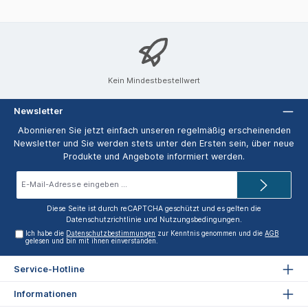
Kein Mindestbestellwert
Newsletter
Abonnieren Sie jetzt einfach unseren regelmäßig erscheinenden
Newsletter und Sie werden stets unter den Ersten sein, über neue
Produkte und Angebote informiert werden.
E-
Mail-
Adresse*
Diese Seite ist durch reCAPTCHA geschützt und es gelten die
Datenschutzrichtlinie
und
Nutzungsbedingungen
.
Ich habe die
Datenschutzbestimmungen
zur Kenntnis genommen und die
AGB
gelesen und bin mit ihnen einverstanden.
Service-Hotline
Informationen