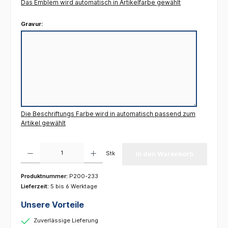
Das Emblem wird automatisch in Artikelfarbe gewählt
Gravur:
Die Beschriftungs Farbe wird in automatisch passend zum
Artikel gewählt
Produkt Anzahl: Gib den gewünschten Wert ein oder benutze die Schaltflächen um die 
Stk
In den Warenkorb
Produktnummer:
P200-233
Lieferzeit:
5 bis 6 Werktage
Unsere Vorteile
Zuverlässige Lieferung