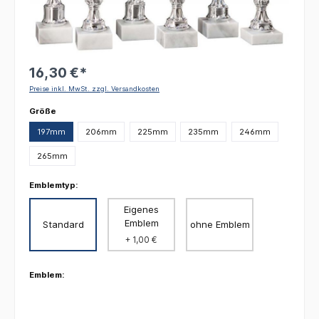
16,30 €*
Preise inkl. MwSt. zzgl. Versandkosten
auswählen
Größe
197mm
206mm
225mm
235mm
246mm
265mm
Emblemtyp:
Eigenes
Emblem
Standard
ohne Emblem
+ 1,00 €
Emblem: