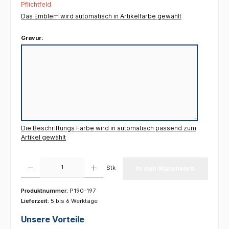
Pflichtfeld
Das Emblem wird automatisch in Artikelfarbe gewählt
Gravur:
Die Beschriftungs Farbe wird in automatisch passend zum
Artikel gewählt
Produkt Anzahl: Gib den gewünschten Wert ein oder benutze die Schaltflächen um die 
Stk
In den Warenkorb
Produktnummer:
P190-197
Lieferzeit:
5 bis 6 Werktage
Unsere Vorteile