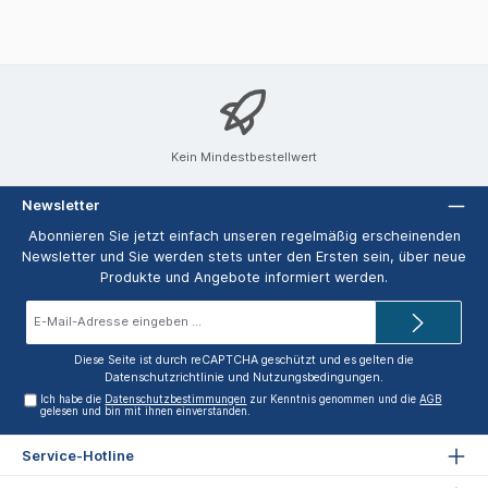
Kein Mindestbestellwert
Newsletter
Abonnieren Sie jetzt einfach unseren regelmäßig erscheinenden
Newsletter und Sie werden stets unter den Ersten sein, über neue
Produkte und Angebote informiert werden.
E-
Mail-
Adresse*
Diese Seite ist durch reCAPTCHA geschützt und es gelten die
Datenschutzrichtlinie
und
Nutzungsbedingungen
.
Ich habe die
Datenschutzbestimmungen
zur Kenntnis genommen und die
AGB
gelesen und bin mit ihnen einverstanden.
Service-Hotline