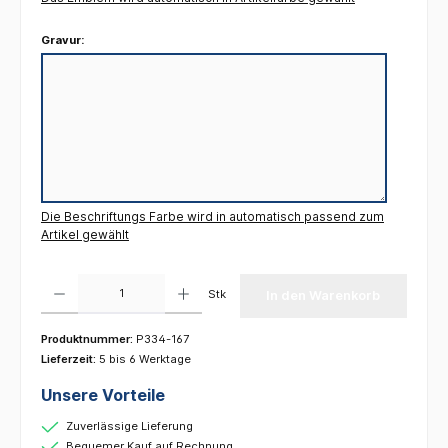
Gravur:
Die Beschriftungs Farbe wird in automatisch passend zum
Artikel gewählt
Produkt Anzahl: Gib den gewünschten Wert ein oder benutze die Schaltflächen um die 
Stk
In den Warenkorb
Produktnummer:
P334-167
Lieferzeit:
5 bis 6 Werktage
Unsere Vorteile
Zuverlässige Lieferung
Bequemer Kauf auf Rechnung