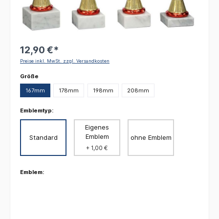
12,90 €*
Preise inkl. MwSt. zzgl. Versandkosten
auswählen
Größe
167mm
178mm
198mm
208mm
Emblemtyp:
Eigenes
Emblem
Standard
ohne Emblem
+ 1,00 €
Emblem: