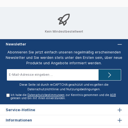
Kein Mindestbestellwert
Newsletter
Abonnieren Sie jetzt einfach unseren regelmäßig erscheinenden
Newsletter und Sie werden stets unter den Ersten sein, über neue
Produkte und Angebote informiert werden.
E-
Mail-
Adresse*
Diese Seite ist durch reCAPTCHA geschützt und es gelten die
Datenschutzrichtlinie
und
Nutzungsbedingungen
.
Ich habe die
Datenschutzbestimmungen
zur Kenntnis genommen und die
AGB
gelesen und bin mit ihnen einverstanden.
Service-Hotline
Informationen