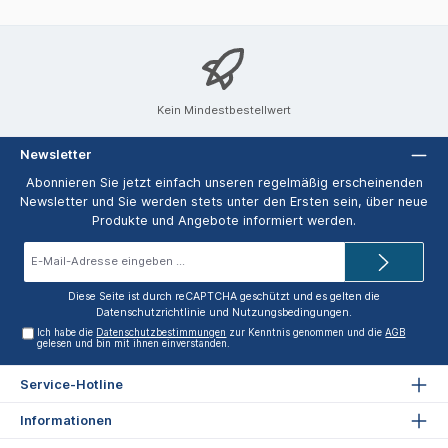
Kein Mindestbestellwert
Newsletter
Abonnieren Sie jetzt einfach unseren regelmäßig erscheinenden
Newsletter und Sie werden stets unter den Ersten sein, über neue
Produkte und Angebote informiert werden.
E-
Mail-
Adresse*
Diese Seite ist durch reCAPTCHA geschützt und es gelten die
Datenschutzrichtlinie
und
Nutzungsbedingungen
.
Ich habe die
Datenschutzbestimmungen
zur Kenntnis genommen und die
AGB
gelesen und bin mit ihnen einverstanden.
Service-Hotline
Informationen