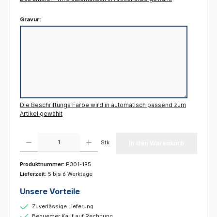
Gravur:
Die Beschriftungs Farbe wird in automatisch passend zum
Artikel gewählt
Produkt Anzahl: Gib den gewünschten Wert ein oder benutze die Schaltflächen um die 
Stk
In den Warenkorb
Produktnummer:
P301-195
Lieferzeit:
5 bis 6 Werktage
Unsere Vorteile
Zuverlässige Lieferung
Bequemer Kauf auf Rechnung