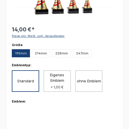
14,00 €*
Preise inkl. MwSt. zzgl. Versandkosten
auswählen
Größe
195mm
214mm
228mm
247mm
Emblemtyp:
Eigenes
Emblem
Standard
ohne Emblem
+ 1,00 €
Emblem: