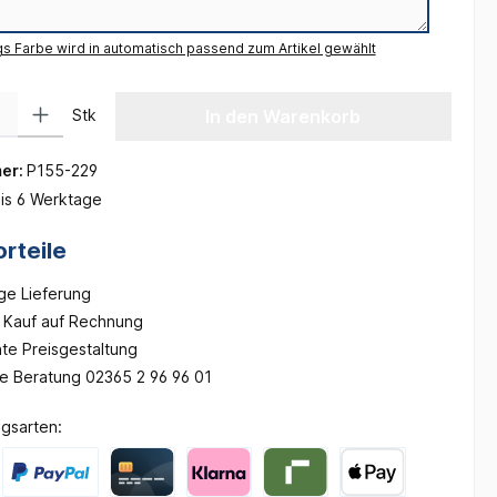
gs Farbe wird in automatisch passend zum Artikel gewählt
 Gib den gewünschten Wert ein oder benutze die Schaltflächen um die Anzah
Stk
In den Warenkorb
er:
P155-229
is 6 Werktage
rteile
ge Lieferung
Kauf auf Rechnung
te Preisgestaltung
he Beratung 02365 2 96 96 01
gsarten: