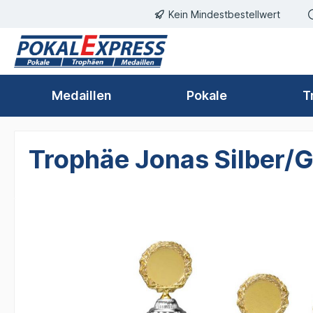
Kein Mindestbestellwert
springen
Zur Hauptnavigation springen
Medaillen
Pokale
T
Trophäe Jonas Silber/
Bildergalerie überspringen