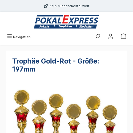
Einwilligungsdialog geöffnet
alt springen
Kein Mindestbestellwert
Navigation
Trophäe Gold-Rot - Größe:
197mm
Bildergalerie überspringen