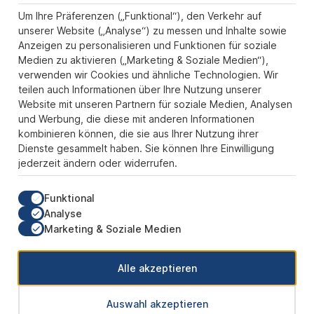
Informationen
Um Ihre Präferenzen („Funktional“), den Verkehr auf
Zahlungs- und Versandarten
unserer Website („Analyse“) zu messen und Inhalte sowie
Anzeigen zu personalisieren und Funktionen für soziale
Sicher Einkaufen
Medien zu aktivieren („Marketing & Soziale Medien“),
verwenden wir Cookies und ähnliche Technologien. Wir
Über uns
teilen auch Informationen über Ihre Nutzung unserer
Der Pokal & Vereinsbedarf Onlineshop PokalExpress in Marl ist
Website mit unseren Partnern für soziale Medien, Analysen
Ihr Spezialist für Pokale, Medaillen und Trophäen aus Glas und
und Werbung, die diese mit anderen Informationen
Resin, mit einem Fokus auf Säulenpokalen. Unser herausragender
kombinieren können, die sie aus Ihrer Nutzung ihrer
Kundenservice zeichnet sich durch Schnelligkeit und
Dienste gesammelt haben. Sie können Ihre Einwilligung
Zuverlässigkeit aus, um jedem Anlass gerecht zu werden. Wir
jederzeit ändern oder widerrufen.
verstehen die Bedeutung jedes besonderen Moments und bieten
neben einer breiten Produktvielfalt einen Service, der Ihre
Erwartungen übertrifft. Ob online oder in unserem Showroom, bei
Funktional
PokalExpress erwartet Sie Qualität, die begeistert, und ein
Analyse
Kundenerlebnis, das überzeugt.
Marketing & Soziale Medien
Unsere Communities
Alle akzeptieren
Auswahl akzeptieren