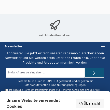
Kein Mindestbestellwert
Newsletter
Abonnieren Sie jetzt einfach unseren regelmäßig erscheinenden
Newsletter und Sie werden stets unter den Ersten sein, über neue
Produkte und Angebote informiert werden.
E-
Mail-
Adresse*
Diese Seite ist durch reCAPTCHA geschützt und es gelten die
Datenschutzrichtlinie
und
Nutzungsbedingungen
.
Ich habe die
Datenschutzbestimmungen
zur Kenntnis genommen und die
AGB
gelesen und bin mit ihnen einverstanden.
Unsere Website verwendet
Service-Hotline
Übersicht
Cookies