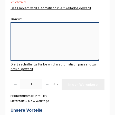
Pflichtfeld
Das Emblem wird automatisch in Artikelfarbe gewählt
Gravur:
Die Beschriftungs Farbe wird in automatisch passend zum
Artikel gewählt
Produkt Anzahl: Gib den gewünschten Wert ein oder benutze die Schaltflächen um die 
Stk
In den Warenkorb
Produktnummer:
P191-197
Lieferzeit:
5 bis 6 Werktage
Unsere Vorteile