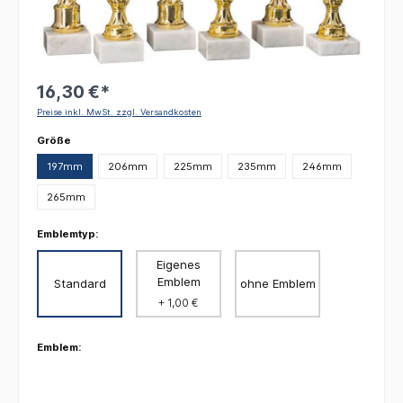
16,30 €*
Preise inkl. MwSt. zzgl. Versandkosten
auswählen
Größe
197mm
206mm
225mm
235mm
246mm
265mm
Emblemtyp:
Eigenes
Emblem
Standard
ohne Emblem
+ 1,00 €
Emblem: