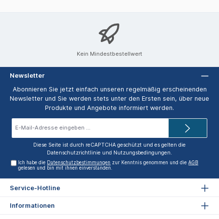
Kein Mindestbestellwert
Newsletter
Abonnieren Sie jetzt einfach unseren regelmäßig erscheinenden
Newsletter und Sie werden stets unter den Ersten sein, über neue
Produkte und Angebote informiert werden.
E-
Mail-
Adresse*
Diese Seite ist durch reCAPTCHA geschützt und es gelten die
Datenschutzrichtlinie
und
Nutzungsbedingungen
.
Ich habe die
Datenschutzbestimmungen
zur Kenntnis genommen und die
AGB
gelesen und bin mit ihnen einverstanden.
Service-Hotline
Informationen