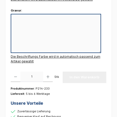
Gravur:
Die Beschriftungs Farbe wird in automatisch passend zum
Artikel gewählt
Produkt Anzahl: Gib den gewünschten Wert ein oder benutze die Schaltflächen um die 
Stk
In den Warenkorb
Produktnummer:
P214-233
Lieferzeit:
5 bis 6 Werktage
Unsere Vorteile
Zuverlässige Lieferung
Bequemer Kauf auf Rechnung