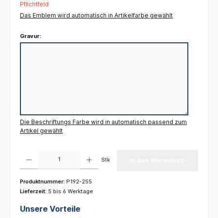
Pflichtfeld
Das Emblem wird automatisch in Artikelfarbe gewählt
Gravur:
Die Beschriftungs Farbe wird in automatisch passend zum
Artikel gewählt
Produkt Anzahl: Gib den gewünschten Wert ein oder benutze die Schaltflächen um die 
Stk
In den Warenkorb
Produktnummer:
P192-255
Lieferzeit:
5 bis 6 Werktage
Unsere Vorteile