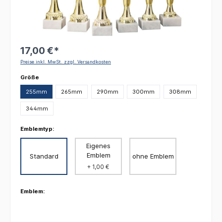
17,00 €*
Preise inkl. MwSt. zzgl. Versandkosten
auswählen
Größe
255mm
265mm
290mm
300mm
308mm
344mm
Emblemtyp:
Eigenes
Emblem
Standard
ohne Emblem
+ 1,00 €
Emblem: