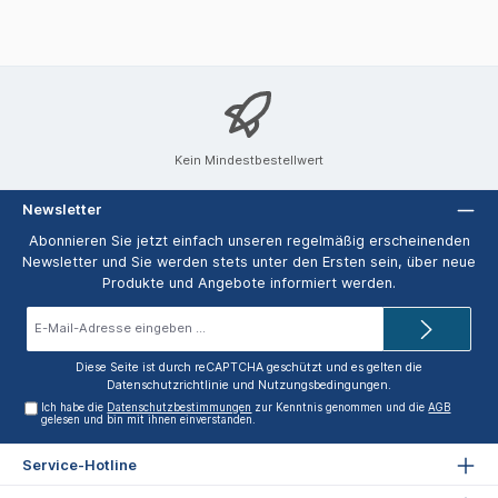
Kein Mindestbestellwert
Newsletter
Abonnieren Sie jetzt einfach unseren regelmäßig erscheinenden
Newsletter und Sie werden stets unter den Ersten sein, über neue
Produkte und Angebote informiert werden.
E-
Mail-
Adresse*
Diese Seite ist durch reCAPTCHA geschützt und es gelten die
Datenschutzrichtlinie
und
Nutzungsbedingungen
.
Ich habe die
Datenschutzbestimmungen
zur Kenntnis genommen und die
AGB
gelesen und bin mit ihnen einverstanden.
Service-Hotline