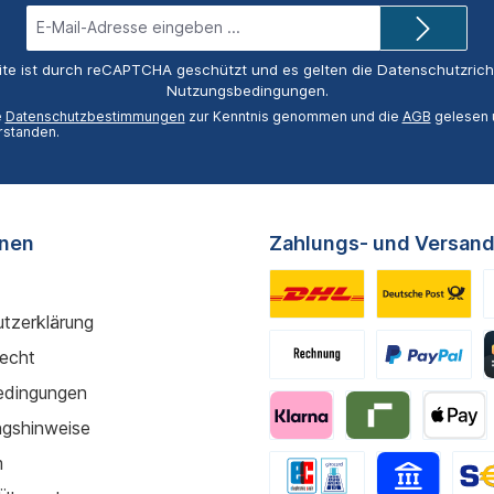
E-
Mail-
Adresse*
ite ist durch reCAPTCHA geschützt und es gelten die
Datenschutzricht
Nutzungsbedingungen
.
e
Datenschutzbestimmungen
zur Kenntnis genommen und die
AGB
gelesen u
rstanden.
onen
Zahlungs- und Versand
tzerklärung
recht
edingungen
gshinweise
m