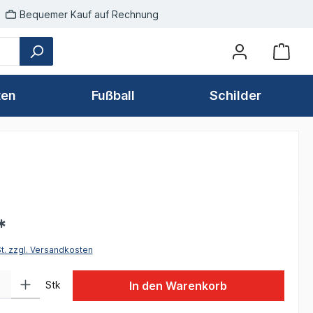
Bequemer Kauf auf Rechnung
ten
Fußball
Schilder
*
St. zzgl. Versandkosten
 Gib den gewünschten Wert ein oder benutze die Schaltflächen um die Anzah
Stk
In den Warenkorb