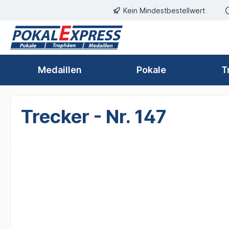
Kein Mindestbestellwert
springen
Zur Hauptnavigation springen
Medaillen
Pokale
T
Trecker - Nr. 147
Bildergalerie überspringen