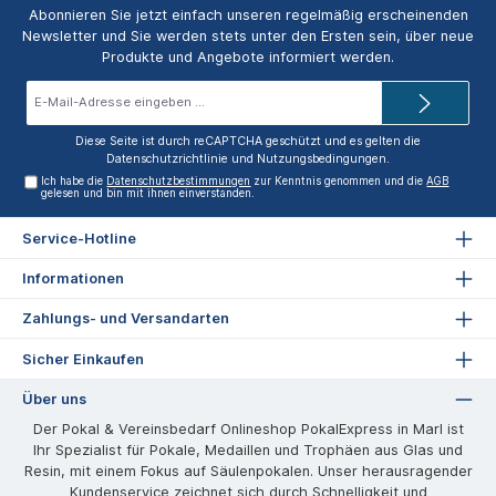
Abonnieren Sie jetzt einfach unseren regelmäßig erscheinenden
Newsletter und Sie werden stets unter den Ersten sein, über neue
Produkte und Angebote informiert werden.
E-
Mail-
Adresse*
Diese Seite ist durch reCAPTCHA geschützt und es gelten die
Datenschutzrichtlinie
und
Nutzungsbedingungen
.
Ich habe die
Datenschutzbestimmungen
zur Kenntnis genommen und die
AGB
gelesen und bin mit ihnen einverstanden.
Service-Hotline
Informationen
Zahlungs- und Versandarten
Sicher Einkaufen
Über uns
Der Pokal & Vereinsbedarf Onlineshop PokalExpress in Marl ist
Ihr Spezialist für Pokale, Medaillen und Trophäen aus Glas und
Resin, mit einem Fokus auf Säulenpokalen. Unser herausragender
Kundenservice zeichnet sich durch Schnelligkeit und