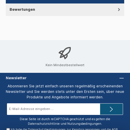
Bewertungen
Kein Mindestbestellwert
Newsletter
Abonnieren Sie jetzt einfach unseren regelmäßig erscheinenden
Newsletter und Sie werden stets unter den Ersten sein, über neue
Produkte und Angebote informiert werden.
E-
Mail-
Adresse*
Diese Seite ist durch reCAPTCHA geschützt und es gelten die
Datenschutzrichtlinie
und
Nutzungsbedingungen
.
Ich habe die
Datenschutzbestimmungen
zur Kenntnis genommen und die
AGB