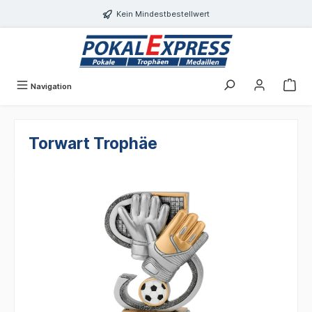
Einwilligungsdialog geöffnet
alt springen
Kein Mindestbestellwert
Navigation
Torwart Trophäe
Bildergalerie überspringen