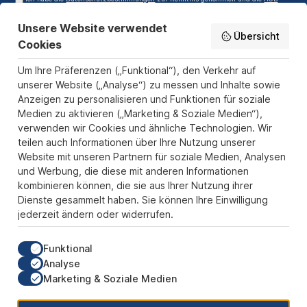
gelesen und bin mit ihnen einverstanden.
Unsere Website verwendet
Service-Hotline
Übersicht
Cookies
Informationen
Um Ihre Präferenzen („Funktional“), den Verkehr auf
Zahlungs- und Versandarten
unserer Website („Analyse“) zu messen und Inhalte sowie
Anzeigen zu personalisieren und Funktionen für soziale
Sicher Einkaufen
Medien zu aktivieren („Marketing & Soziale Medien“),
verwenden wir Cookies und ähnliche Technologien. Wir
Über uns
teilen auch Informationen über Ihre Nutzung unserer
Der Pokal & Vereinsbedarf Onlineshop PokalExpress in Marl ist
Website mit unseren Partnern für soziale Medien, Analysen
Ihr Spezialist für Pokale, Medaillen und Trophäen aus Glas und
und Werbung, die diese mit anderen Informationen
Resin, mit einem Fokus auf Säulenpokalen. Unser herausragender
kombinieren können, die sie aus Ihrer Nutzung ihrer
Kundenservice zeichnet sich durch Schnelligkeit und
Dienste gesammelt haben. Sie können Ihre Einwilligung
Zuverlässigkeit aus, um jedem Anlass gerecht zu werden. Wir
jederzeit ändern oder widerrufen.
verstehen die Bedeutung jedes besonderen Moments und bieten
neben einer breiten Produktvielfalt einen Service, der Ihre
Erwartungen übertrifft. Ob online oder in unserem Showroom, bei
Funktional
PokalExpress erwartet Sie Qualität, die begeistert, und ein
Analyse
Kundenerlebnis, das überzeugt.
Marketing & Soziale Medien
Unsere Communities