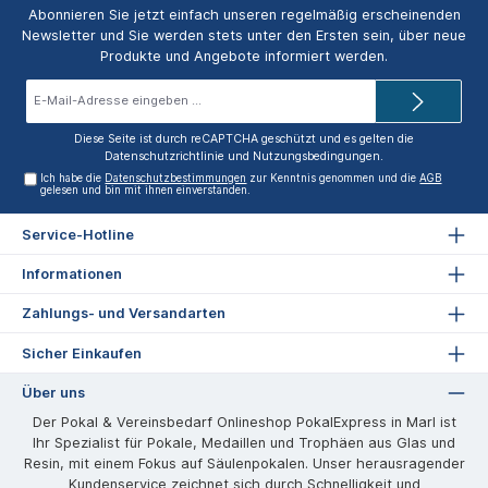
Abonnieren Sie jetzt einfach unseren regelmäßig erscheinenden
Newsletter und Sie werden stets unter den Ersten sein, über neue
Produkte und Angebote informiert werden.
E-
Mail-
Adresse*
Diese Seite ist durch reCAPTCHA geschützt und es gelten die
Datenschutzrichtlinie
und
Nutzungsbedingungen
.
Ich habe die
Datenschutzbestimmungen
zur Kenntnis genommen und die
AGB
gelesen und bin mit ihnen einverstanden.
Service-Hotline
Informationen
Zahlungs- und Versandarten
Sicher Einkaufen
Über uns
Der Pokal & Vereinsbedarf Onlineshop PokalExpress in Marl ist
Ihr Spezialist für Pokale, Medaillen und Trophäen aus Glas und
Resin, mit einem Fokus auf Säulenpokalen. Unser herausragender
Kundenservice zeichnet sich durch Schnelligkeit und