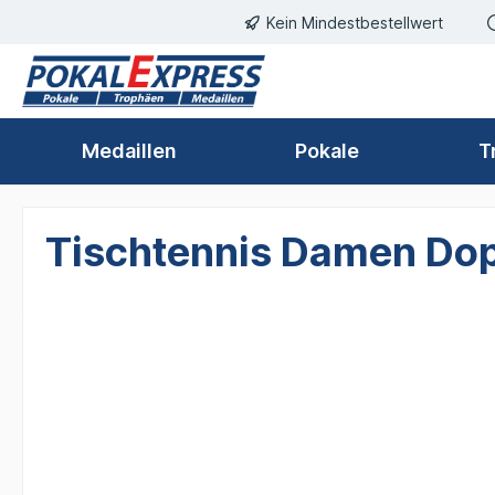
Kein Mindestbestellwert
springen
Zur Hauptnavigation springen
Medaillen
Pokale
T
Tischtennis Damen Dopp
Bildergalerie überspringen