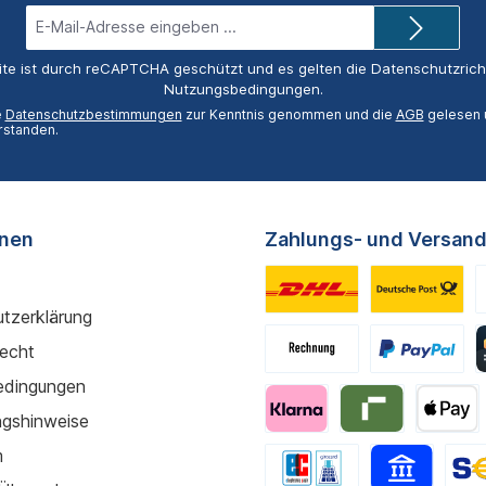
E-
Mail-
Adresse*
ite ist durch reCAPTCHA geschützt und es gelten die
Datenschutzricht
Nutzungsbedingungen
.
e
Datenschutzbestimmungen
zur Kenntnis genommen und die
AGB
gelesen u
rstanden.
onen
Zahlungs- und Versand
tzerklärung
recht
edingungen
gshinweise
m