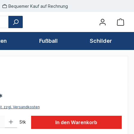
Bequemer Kauf auf Rechnung
ten
Fußball
Schilder
*
St. zzgl. Versandkosten
 Gib den gewünschten Wert ein oder benutze die Schaltflächen um die Anzah
Stk
In den Warenkorb