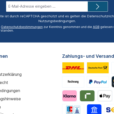
E-
Mail-
Adresse*
ite ist durch reCAPTCHA geschützt und es gelten die
Datenschutzricht
Nutzungsbedingungen
.
e
Datenschutzbestimmungen
zur Kenntnis genommen und die
AGB
gelesen u
rstanden.
onen
Zahlungs- und Versand
tzerklärung
recht
edingungen
gshinweise
m