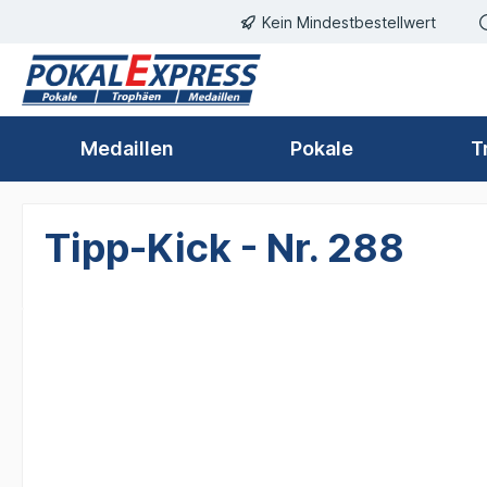
Kein Mindestbestellwert
springen
Zur Hauptnavigation springen
Medaillen
Pokale
T
Tipp-Kick - Nr. 288
Bildergalerie überspringen