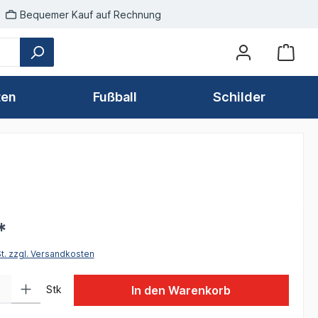
Bequemer Kauf auf Rechnung
ten
Fußball
Schilder
*
St. zzgl. Versandkosten
 Gib den gewünschten Wert ein oder benutze die Schaltflächen um die Anzah
Stk
In den Warenkorb