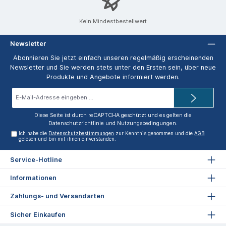
Kein Mindestbestellwert
Newsletter
Abonnieren Sie jetzt einfach unseren regelmäßig erscheinenden
Newsletter und Sie werden stets unter den Ersten sein, über neue
Produkte und Angebote informiert werden.
E-
Mail-
Adresse*
Diese Seite ist durch reCAPTCHA geschützt und es gelten die
Datenschutzrichtlinie
und
Nutzungsbedingungen
.
Ich habe die
Datenschutzbestimmungen
zur Kenntnis genommen und die
AGB
gelesen und bin mit ihnen einverstanden.
Service-Hotline
Informationen
Zahlungs- und Versandarten
Sicher Einkaufen