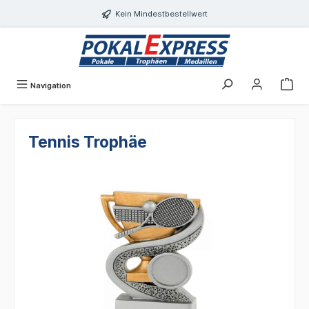
alt springen
Kein Mindestbestellwert
Navigation
Tennis Trophäe
Bildergalerie überspringen