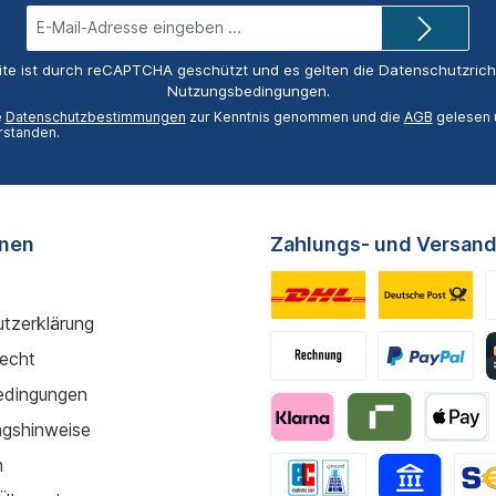
E-
Mail-
Adresse*
ite ist durch reCAPTCHA geschützt und es gelten die
Datenschutzricht
Nutzungsbedingungen
.
e
Datenschutzbestimmungen
zur Kenntnis genommen und die
AGB
gelesen u
rstanden.
onen
Zahlungs- und Versand
tzerklärung
recht
edingungen
gshinweise
m