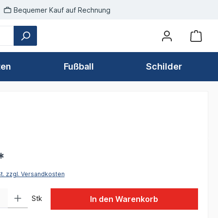
Bequemer Kauf auf Rechnung
ten
Fußball
Schilder
*
St. zzgl. Versandkosten
 Gib den gewünschten Wert ein oder benutze die Schaltflächen um die Anzah
Stk
In den Warenkorb