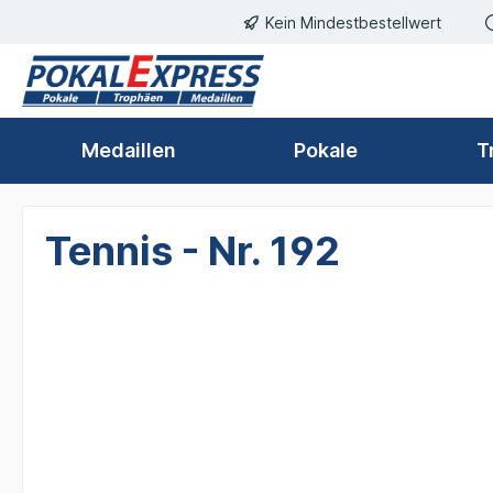
Kein Mindestbestellwert
springen
Zur Hauptnavigation springen
Medaillen
Pokale
T
Tennis - Nr. 192
Bildergalerie überspringen