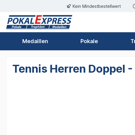
Kein Mindestbestellwert
springen
Zur Hauptnavigation springen
Medaillen
Pokale
T
Tennis Herren Doppel -
Bildergalerie überspringen