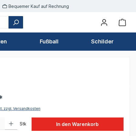
Bequemer Kauf auf Rechnung
ten
Fußball
Schilder
*
St. zzgl. Versandkosten
 Gib den gewünschten Wert ein oder benutze die Schaltflächen um die Anzah
Stk
In den Warenkorb