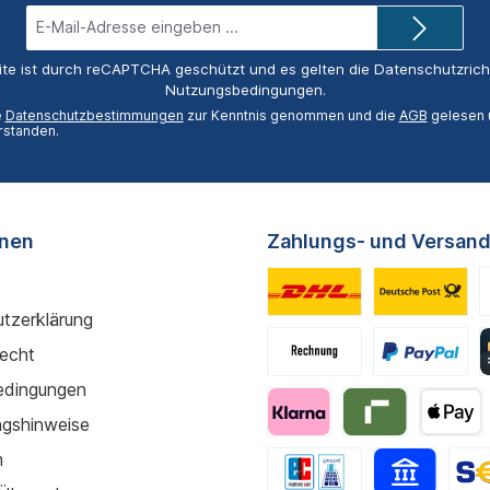
E-
Mail-
Adresse*
ite ist durch reCAPTCHA geschützt und es gelten die
Datenschutzricht
Nutzungsbedingungen
.
e
Datenschutzbestimmungen
zur Kenntnis genommen und die
AGB
gelesen u
rstanden.
onen
Zahlungs- und Versand
tzerklärung
recht
edingungen
gshinweise
m