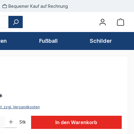
Bequemer Kauf auf Rechnung
ten
Fußball
Schilder
*
St. zzgl. Versandkosten
 Gib den gewünschten Wert ein oder benutze die Schaltflächen um die Anzah
Stk
In den Warenkorb