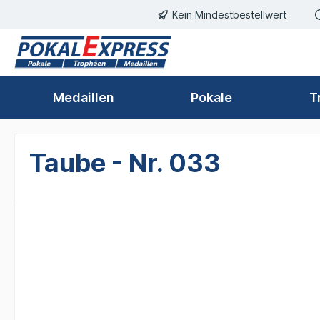
Kein Mindestbestellwert
springen
Zur Hauptnavigation springen
Medaillen
Pokale
T
Taube - Nr. 033
Bildergalerie überspringen