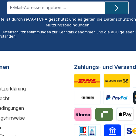
E-
Mail-
Adresse*
ite ist durch reCAPTCHA geschützt und es gelten die
Datenschutzricht
Nutzungsbedingungen
.
e
Datenschutzbestimmungen
zur Kenntnis genommen und die
AGB
gelesen u
rstanden.
onen
Zahlungs- und Versand
tzerklärung
recht
edingungen
gshinweise
m