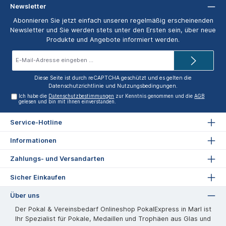
Newsletter
Abonnieren Sie jetzt einfach unseren regelmäßig erscheinenden
Newsletter und Sie werden stets unter den Ersten sein, über neue
Produkte und Angebote informiert werden.
E-
Mail-
Adresse*
Diese Seite ist durch reCAPTCHA geschützt und es gelten die
Datenschutzrichtlinie
und
Nutzungsbedingungen
.
Ich habe die
Datenschutzbestimmungen
zur Kenntnis genommen und die
AGB
gelesen und bin mit ihnen einverstanden.
Service-Hotline
Informationen
Zahlungs- und Versandarten
Sicher Einkaufen
Über uns
Der Pokal & Vereinsbedarf Onlineshop PokalExpress in Marl ist
Ihr Spezialist für Pokale, Medaillen und Trophäen aus Glas und