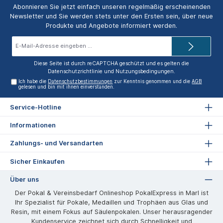
Abonnieren Sie jetzt einfach unseren regelmäßig erscheinenden
Newsletter und Sie werden stets unter den Ersten sein, über neue
Produkte und Angebote informiert werden.
E-
Mail-
Adresse*
Diese Seite ist durch reCAPTCHA geschützt und es gelten die
Datenschutzrichtlinie
und
Nutzungsbedingungen
.
Ich habe die
Datenschutzbestimmungen
zur Kenntnis genommen und die
AGB
gelesen und bin mit ihnen einverstanden.
Service-Hotline
Informationen
Zahlungs- und Versandarten
Sicher Einkaufen
Über uns
Der Pokal & Vereinsbedarf Onlineshop PokalExpress in Marl ist
Ihr Spezialist für Pokale, Medaillen und Trophäen aus Glas und
Resin, mit einem Fokus auf Säulenpokalen. Unser herausragender
Kundenservice zeichnet sich durch Schnelligkeit und