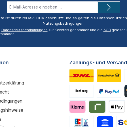
E-
Mail-
Adresse*
ite ist durch reCAPTCHA geschützt und es gelten die
Datenschutzricht
Nutzungsbedingungen
.
e
Datenschutzbestimmungen
zur Kenntnis genommen und die
AGB
gelesen u
rstanden.
onen
Zahlungs- und Versand
tzerklärung
recht
edingungen
gshinweise
m