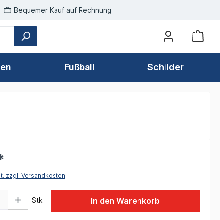
Bequemer Kauf auf Rechnung
ten
Fußball
Schilder
*
St. zzgl. Versandkosten
 Gib den gewünschten Wert ein oder benutze die Schaltflächen um die Anzah
Stk
In den Warenkorb