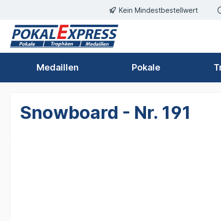
Kein Mindestbestellwert
springen
Zur Hauptnavigation springen
Medaillen
Pokale
T
Snowboard - Nr. 191
Bildergalerie überspringen