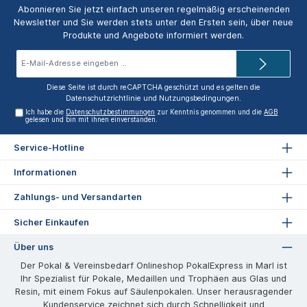
Abonnieren Sie jetzt einfach unseren regelmäßig erscheinenden
Newsletter und Sie werden stets unter den Ersten sein, über neue
Produkte und Angebote informiert werden.
E-
Mail-
Adresse*
Diese Seite ist durch reCAPTCHA geschützt und es gelten die
Datenschutzrichtlinie
und
Nutzungsbedingungen
.
Ich habe die
Datenschutzbestimmungen
zur Kenntnis genommen und die
AGB
gelesen und bin mit ihnen einverstanden.
Service-Hotline
Informationen
Zahlungs- und Versandarten
Sicher Einkaufen
Über uns
Der Pokal & Vereinsbedarf Onlineshop PokalExpress in Marl ist
Ihr Spezialist für Pokale, Medaillen und Trophäen aus Glas und
Resin, mit einem Fokus auf Säulenpokalen. Unser herausragender
Kundenservice zeichnet sich durch Schnelligkeit und