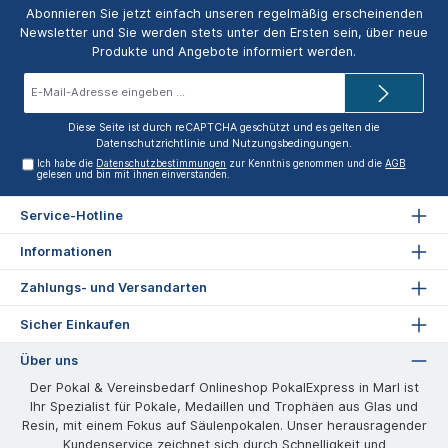
Abonnieren Sie jetzt einfach unseren regelmäßig erscheinenden
Newsletter und Sie werden stets unter den Ersten sein, über neue
Produkte und Angebote informiert werden.
E-
Mail-
Adresse*
Diese Seite ist durch reCAPTCHA geschützt und es gelten die
Datenschutzrichtlinie
und
Nutzungsbedingungen
.
Ich habe die
Datenschutzbestimmungen
zur Kenntnis genommen und die
AGB
gelesen und bin mit ihnen einverstanden.
Service-Hotline
Informationen
Zahlungs- und Versandarten
Sicher Einkaufen
Über uns
Der Pokal & Vereinsbedarf Onlineshop PokalExpress in Marl ist
Ihr Spezialist für Pokale, Medaillen und Trophäen aus Glas und
Resin, mit einem Fokus auf Säulenpokalen. Unser herausragender
Kundenservice zeichnet sich durch Schnelligkeit und