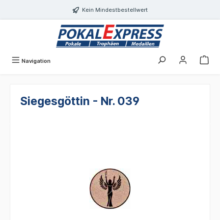
alt springen
Kein Mindestbestellwert
Navigation
Siegesgöttin - Nr. 039
Bildergalerie überspringen