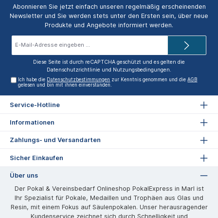
Abonnieren Sie jetzt einfach unseren regelmäßig erscheinenden
Newsletter und Sie werden stets unter den Ersten sein, über neue
Produkte und Angebote informiert werden.
E-
Mail-
Adresse*
Diese Seite ist durch reCAPTCHA geschützt und es gelten die
Datenschutzrichtlinie
und
Nutzungsbedingungen
.
Ich habe die
Datenschutzbestimmungen
zur Kenntnis genommen und die
AGB
gelesen und bin mit ihnen einverstanden.
Service-Hotline
Informationen
Zahlungs- und Versandarten
Sicher Einkaufen
Über uns
Der Pokal & Vereinsbedarf Onlineshop PokalExpress in Marl ist
Ihr Spezialist für Pokale, Medaillen und Trophäen aus Glas und
Resin, mit einem Fokus auf Säulenpokalen. Unser herausragender
Kundenservice zeichnet sich durch Schnelligkeit und