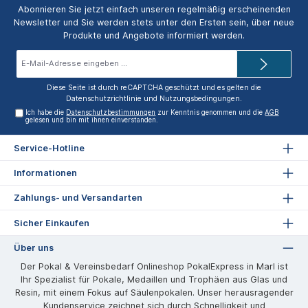
Abonnieren Sie jetzt einfach unseren regelmäßig erscheinenden
Newsletter und Sie werden stets unter den Ersten sein, über neue
Produkte und Angebote informiert werden.
E-
Mail-
Adresse*
Diese Seite ist durch reCAPTCHA geschützt und es gelten die
Datenschutzrichtlinie
und
Nutzungsbedingungen
.
Ich habe die
Datenschutzbestimmungen
zur Kenntnis genommen und die
AGB
gelesen und bin mit ihnen einverstanden.
Service-Hotline
Informationen
Zahlungs- und Versandarten
Sicher Einkaufen
Über uns
Der Pokal & Vereinsbedarf Onlineshop PokalExpress in Marl ist
Ihr Spezialist für Pokale, Medaillen und Trophäen aus Glas und
Resin, mit einem Fokus auf Säulenpokalen. Unser herausragender
Kundenservice zeichnet sich durch Schnelligkeit und