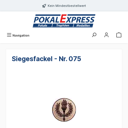
alt springen
Kein Mindestbestellwert
Navigation
Siegesfackel - Nr. 075
Bildergalerie überspringen